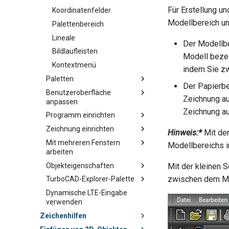
Für Erstellung u
Koordinatenfelder
Modellbereich un
Palettenbereich
Lineale
Der Modellbe
Bildlaufleisten
Modell bezei
Kontextmenü
indem Sie zw
Paletten
Der Papierbe
Benutzeroberfläche
Zeichnung au
anpassen
Zeichnung au
Programm einrichten
Zeichnung einrichten
Hinweis:*
Mit de
Mit mehreren Fenstern
Modellbereichs i
arbeiten
Objekteigenschaften
Mit der kleinen S
zwischen dem Mo
TurboCAD-Explorer-Palette
Dynamische LTE-Eingabe
verwenden
Zeichenhilfen