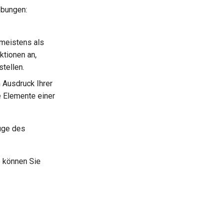
ebungen:
 meistens als
ktionen an,
tellen.
 Ausdruck Ihrer
e Elemente einer
uge des
e können Sie