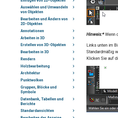
Einfügen von 2D-Objekten
Auswählen und Umwandeln
von Objekten
Bearbeiten und Ändern von
2D-Objekten
Annotationen
Hinweis:*
Wenn d
Arbeiten in 3D
Links unten im B
Erstellen von 3D-Objekten
Standardmäßig we
Bearbeiten in 3D
Klicken Sie auf 
Rendern
Holzbearbeitung
Architektur
Punktwolken
Gruppen, Blöcke und
Symbole
Datenbank, Tabellen und
Berichte
Standardansichten
Bearbeiten der Anzeige