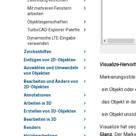
Zeichnung einrichten
Mit mehreren Fenstern
arbeiten
Objekteigenschaften
TurboCAD-Explorer-Palette
Dynamische LTE-Eingabe
verwenden
Zeichenhilfen
Einfügen von 2D-Objekten
Visualize-Hervor
Auswählen und Umwandeln
von Objekten
Markierungsstile
Bearbeiten und Ändern von
2D-Objekten
· ein Objekt oder
Annotationen
· das Objekt in d
Arbeiten in 3D
Erstellen von 3D-Objekten
· ein Objekt unsi
Bearbeiten in 3D
Visualize hat sec
Rendern
Glanz
. Der Mark
Holzbearbeitung