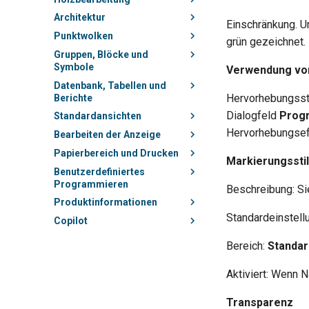
Architektur
Einschränkung. U
Punktwolken
grün gezeichnet.
Gruppen, Blöcke und
Symbole
Verwendung von
Datenbank, Tabellen und
Hervorhebungssti
Berichte
Dialogfeld
Prog
Standardansichten
Hervorhebungsef
Bearbeiten der Anzeige
Papierbereich und Drucken
Markierungsstil
Benutzerdefiniertes
Programmieren
Beschreibung: Si
Produktinformationen
Standardeinstell
Copilot
Bereich:
Standar
Aktiviert: Wenn 
Transparenz