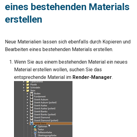
Hilfsfunktionen
Entpacken - TC-Oberfläche
Volumenkörper
Schnittpunkt von 2
Mittelpunkt
eines bestehenden Materials
umwandeln
Doppellinien erstellen
TurboCAD-Explorer-Palett
Sonderfunktionen und –
erstellen
Constraint-Animation
operatoren
Element extrahieren
Doppellinienoptionen
Umgebungspalette
Zwangsmuster - Kopierte
Sonderfunktionen ohne
Element drehen
Polylinie verbinden
Objekte
Werkzeugpalette
Neue Materialien lassen sich ebenfalls durch Kopieren und
Parameter
Bearbeiten eines bestehenden Materials erstellen.
Element dehnen
Polylinie verketten
Ereignisanzeige
Benutzerdefinierte Funktio
Wenn Sie aus einem bestehenden Material ein neues
3D-Mapping
Material erstellen wollen, suchen Sie das
In Kurve umwandeln
Bildmanager
Liste der für parametrische
entsprechende Material im
Render-Manager
.
Teile reservierten Wörter
In Bogenlinie umwandeln
Geomarkierungen
PPM-Beispielsymbol
Dickes Profil
BIM-Palette
Kurven uberblenden
Rückgängig-Manager