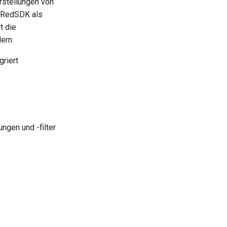
rstellungen von
r RedSDK als
t die
ern.
riert
ngen und -filter