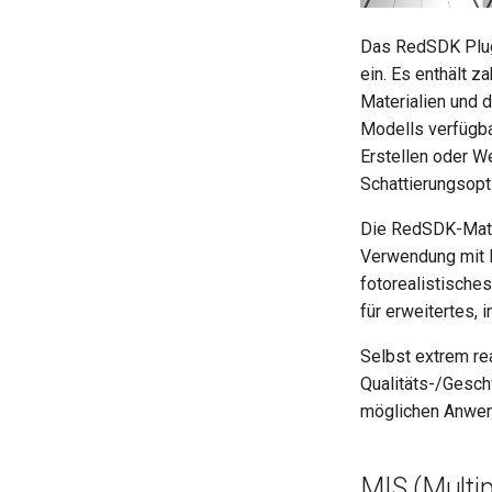
Das RedSDK Plug
ein. Es enthält 
Materialien und 
Modells verfügbar
Erstellen oder W
Schattierungsopti
Die RedSDK-Materi
Verwendung mit R
fotorealistische
für erweitertes, 
Selbst extrem re
Qualitäts-/Geschw
möglichen Anwe
MIS (Multi