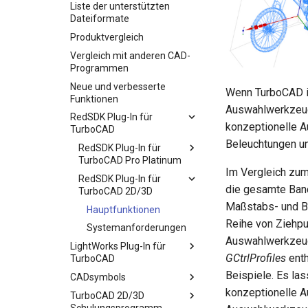
Liste der unterstützten
Dateiformate
Produktvergleich
Vergleich mit anderen CAD-
Programmen
Neue und verbesserte
Wenn TurboCAD i
Funktionen
Auswahlwerkzeug
RedSDK Plug-In für
konzeptionelle A
TurboCAD
Beleuchtungen u
RedSDK Plug-In für
TurboCAD Pro Platinum
Im Vergleich zu
RedSDK Plug-In für
die gesamte Band
TurboCAD 2D/3D
Maßstabs- und Be
Hauptfunktionen
Reihe von Ziehpu
Systemanforderungen
Auswahlwerkzeug 
LightWorks Plug-In für
GCtrlProfiles
enth
TurboCAD
Beispiele. Es la
CADsymbols
konzeptionelle 
TurboCAD 2D/3D
Schulungsprogramm