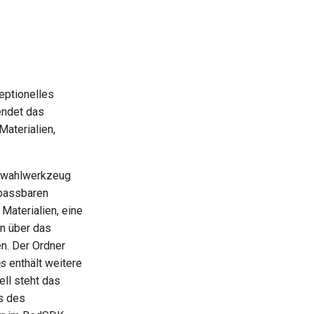
ptionelles
endet das
aterialien,
swahlwerkzeug
npassbaren
aterialien, eine
en über das
n. Der Ordner
es
enthält weitere
ell steht das
s des