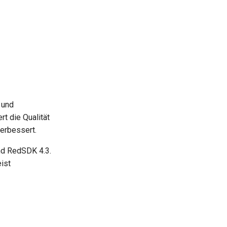
 und
t die Qualität
verbessert.
nd RedSDK 4.3.
ist