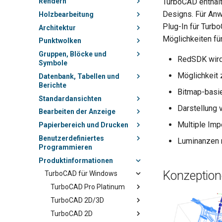
Rendern
TurboCAD enthält
Designs. Für Anw
Holzbearbeitung
Plug-In für Turb
Architektur
Möglichkeiten fü
Punktwolken
Gruppen, Blöcke und
RedSDK wird 
Symbole
Möglichkeit 
Datenbank, Tabellen und
Berichte
Bitmap-basie
Standardansichten
Darstellung
Bearbeiten der Anzeige
Multiple Imp
Papierbereich und Drucken
Benutzerdefiniertes
Luminanzen 
Programmieren
Produktinformationen
Konzeption
TurboCAD für Windows
TurboCAD Pro Platinum
TurboCAD 2D/3D
TurboCAD 2D