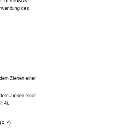
ur im RedSDK-
erwendung des
t dem Ziehen einer
t dem Ziehen einer
. 4).
X, Y).