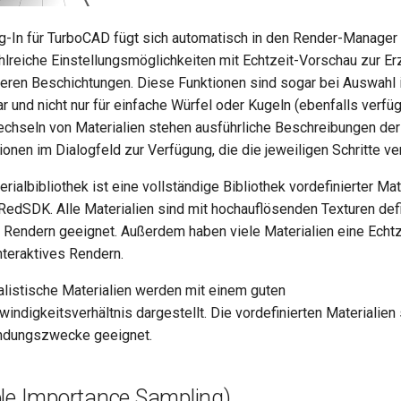
-In für TurboCAD fügt sich automatisch in den Render-Manage
zahlreiche Einstellungsmöglichkeiten mit Echtzeit-Vorschau zur E
deren Beschichtungen. Diese Funktionen sind sogar bei Auswahl 
 und nicht nur für einfache Würfel oder Kugeln (ebenfalls verfü
echseln von Materialien stehen ausführliche Beschreibungen der
onen im Dialogfeld zur Verfügung, die die jeweiligen Schritte ve
albibliothek ist eine vollständige Bibliothek vordefinierter Mate
edSDK. Alle Materialien sind mit hochauflösenden Texturen defin
s Rendern geeignet. Außerdem haben viele Materialien eine Echtz
interaktives Rendern.
alistische Materialien werden mit einem guten
indigkeitsverhältnis dargestellt. Die vordefinierten Materialien s
ndungszwecke geeignet.
ple Importance Sampling)