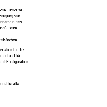
r von TurboCAD
rzeugung von
innerhalb des
gbar). Beim
reinfachen.
rialien für die
iert und für
eit-Konfiguration
ind für alle