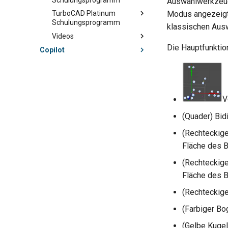
Auswahlwerkzeug
TurboCAD Platinum
Modus angezeigt
Schulungsprogramm
klassischen Aus
Videos
Die Hauptfunkti
Copilot
V
(Quader) Bid
(Rechteckige
Fläche des 
(Rechteckige
Fläche des B
(Rechteckige
(Farbiger Bo
(Gelbe Kugel