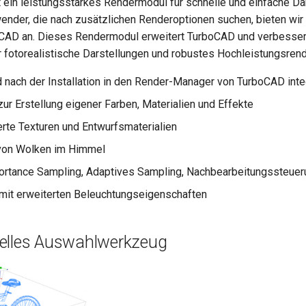
 ein leistungsstarkes Rendermodul für schnelle und einfache Da
ender, die nach zusätzlichen Renderoptionen suchen, bieten wi
oCAD an. Dieses Rendermodul erweitert TurboCAD und verbesser
r fotorealistische Darstellungen und robustes Hochleistungsrend
nach der Installation in den Render-Manager von TurboCAD integ
zur Erstellung eigener Farben, Materialien und Effekte
rte Texturen und Entwurfsmaterialien
 von Wolken im Himmel
ortance Sampling, Adaptives Sampling, Nachbearbeitungssteueru
mit erweiterten Beleuchtungseigenschaften
elles Auswahlwerkzeug