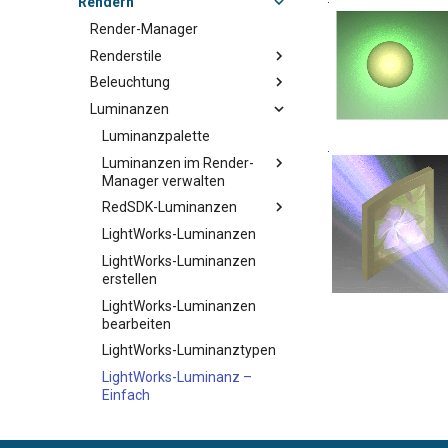
Rendern
Render-Manager
Renderstile
Beleuchtung
Luminanzen
Luminanzpalette
Luminanzen im Render-
Manager verwalten
RedSDK-Luminanzen
LightWorks-Luminanzen
LightWorks-Luminanzen
erstellen
LightWorks-Luminanzen
bearbeiten
LightWorks-Luminanztypen
LightWorks-Luminanz –
Einfach
LightWorks-Luminanz –
Komplex