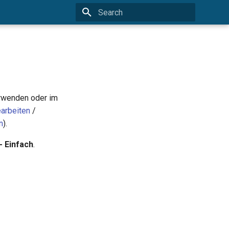
Type to start searching
erwenden oder im
arbeiten
/
n
).
- Einfach
.