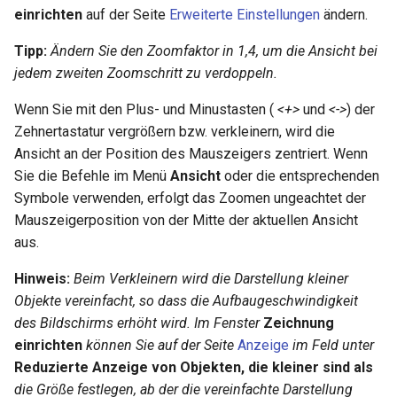
Objekte im
Umwandeln
Koplanare Flächen verbind
Draht wickeln
Andere Steuerungen
Einfach
drehen
TurboCAD
LightWorks portieren
Bildlaufleisten
Ansichtsfenstern
Freiformfläche
zusammengesetzte Profil
Montagelistenstile
Kreis
Mittellinie
Haus
Luminanzpalette
Warnungen
RedSDK
Versatz
Linienlänge
Gleiche Länge
Masseneigenschaften
Gewinde
Vorhangfassade
einrichten
auf der Seite
Erweiterte Einstellungen
ändern.
Auswahlbearbeitungsmod
geometrischer Objekte
Objekteigenschaften
Eigenschaften übernehmen
Kante fasen
Design-Director – Grafik
Winkelhalbierende
Tangential zu Objekten
Endpunkte hervorheben
verwenden
Nach Update suchen
Letzten Befehl wiederholen
Kreiswerkzeuge im LTE-
Tipp:
Ändern Sie den Zoomfaktor in 1,4, um die Ansicht bei
skalieren
Volumengitter verbinden
3D-Funktionsobjekte
LightWorks-Luminanz –
LightWorks Plug-In für
LightWorks-Hilfe
Kontextmenü
Arbeitsbereich
Formatierungscodes für
Erhebung
Profilstile
Kurve
Maps
Schnitt und Aufriss
Kalkulatorpalette
Zwangsbedingungen
Dynamische Schnittebene
Linie kürzen, Linie verlänge
Gleicher Abstand
Kollisionsprüfung
3D-Gitter
jedem zweiten Zoomschritt zu verdoppeln.
Funktionen für das Laden
Komplex
TurboCAD
TurboCAD-Explorer-
2D-Bearbeitungsmodus
Kante abrunden
Design-Director – Kategor
Best-Fit-Linie
Tangential zu 2 Objekten
Segmente bearbeiten
Bemaßungen
Auto-Update
Seiteneinrichtungs-Assistant
Objekte im
externer Symbole als
Volumengitter verdichten
Palette
TurboLux
Erhebung
Textstile
Ellipse
Stilmanager
Koordinatenexportpalette
Natives Zeichnen
Geoposition
Mehrere Linien kürzen ode
Chiralität ändern
Spirale
Wenn Sie mit den Plus- und Minustasten (
<+>
und
<->
) der
Auswahlbearbeitungsmod
Elemente
LightWorks-Luminanz -
CADsymbols
Flussdiagramm
Kante prägen
Bogenwerkzeuge im
Kreise, Ellipsen und
Bemaßungseigenschaften
Mehrsprachiges-
Schraffurmuster
verlängern
Zehnertastatur vergrößern bzw. verkleinern, wird die
kopieren
Leuchtstoffröhre Architec 
Dynamische LTE-Eingabe
LTE-Arbeitsbereich
Bögen bearbeiten
Installationsprogramm
erstellen
Profil entlang Pfad
Tabellenstile
Punkt
Architekturobjekte stutzen
Makroaufzeichnungspalett
Render-Manager
Renderszenenumgebung
Geometrie fixieren
3D-Polylinie
Ansicht an der Position des Mauszeigers zentriert. Wenn
Funktionen für Boolesche
verwenden
TurboCAD 2D/3D
Loch
Automatische
Bogenkomplement
Sie die Befehle im Menü
Ansicht
oder die entsprechenden
3D-Operationen
Luminanzen laden und
Schulungsprogramm
Spline- und Bézierkurven
Beschreibungen
Protokollierung-von-
Zeichnungsvergleich
Grafik entlang Pfad
AEC-Bemaßungsstile
Pfeil
IFC und BIM
Makroeditor für
Visualisierungsumschaltun
Renderszenenluminanz
Automatische
3D-Splinekurve
Symbole verwenden, erfolgt das Zoomen ungeachtet der
speichern
bearbeiten
Diagnoseinformationen
Prägung
Parametrieteile
Detailabschnitt
Zwangsbedingung
Mauszeigerposition von der Mitte der aktuellen Ansicht
Funktionen für das
TurboCAD Platinum
Fläche justieren
Standardbemaßungsstile
Sterndodekaeder
AEC-Raster
Hervorhebung der Auswahl
Linienstile
3D-Abrundung
aus.
Ändern von 3D-Objekten
Luminanzeigenschaften
Schulungsprogramm
Bemaßungen bearbeiten
Volumenkörper
Materialpalette
ein- und ausschalten
2D-Abrundung
Automatische Bemaßung
unterteilen
Multiführungslinienstile
Zahnradkontur
Hintergrundfarbe
3D-Gewinde
Hinweis:
Beim Verkleinern wird die Darstellung kleiner
Einbetten von Funktionen
Videos
Auswahlmodus
Renderstilpalette
Visualize Engine
3D-Polylinie abrunden
Horizontal, Vertikal
Objekte vereinfacht, so dass die Aufbaugeschwindigkeit
Volumenkörper
Stile als Vorlagen speicher
Nut
Druckstile
Rohr
des Bildschirms erhöht wird. Im Fenster
Zeichnung
Funktionen zum Erstellen
umrahmen
Arbeitsebene durch 3D-
Stilmanagerpalette
TurboLux-Modul
2 Doppellinien zu T
Zwangsbedingungen für
einrichten
können Sie auf der Seite
Anzeige
im Feld unter
von Text
Objekt
zusammenführen
Bemaßungen
Objekte aus anderen
Visualize Szene
Reduzierte Anzeige von Objekten, die kleiner sind als
Oberflächen und
Dateien einfügen
Symbolpalette
Auswahl
die Größe festlegen, ab der die vereinfachte Darstellung