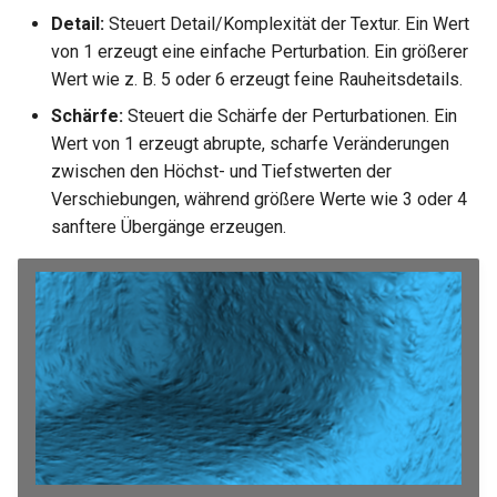
Hilfsfunktionen
Entpacken - TC-Oberfläche
Volumenkörper
Schnittpunkt von 2
Mittelpunkt
Glänzender Spiegel
Detail:
Steuert Detail/Komplexität der Textur. Ein Wert
umwandeln
Doppellinien erstellen
Ziegel umhüllt
TurboCAD-Explorer-Palett
von 1 erzeugt eine einfache Perturbation. Ein größerer
Sonderfunktionen und –
Constraint-Animation
Leuchterscheinung
Wert wie z. B. 5 oder 6 erzeugt feine Rauheitsdetails.
operatoren
Element extrahieren
Doppellinienoptionen
Schachbrettmuster umhüllt
Umgebungspalette
Schärfe:
Steuert die Schärfe der Perturbationen. Ein
Zwangsmuster - Kopierte
Metall
Sonderfunktionen ohne
Element drehen
Wert von 1 erzeugt abrupte, scharfe Veränderungen
Polylinie verbinden
Objekte
Diagonal umhüllt
Werkzeugpalette
Parameter
zwischen den Höchst- und Tiefstwerten der
Spiegel
Element dehnen
Verschiebungen, während größere Werte wie 3 oder 4
Polylinie verketten
Raster umhüllt
Ereignisanzeige
Benutzerdefinierte Funktio
sanftere Übergänge erzeugen.
Mehrschichtfarbe
3D-Mapping
In Kurve umwandeln
Ziegelverband umhüllt
Bildmanager
Liste der für parametrische
Phong
Teile reservierten Wörter
In Bogenlinie umwandeln
Ziegelformation umhüllt
Geomarkierungen
Plastik
PPM-Beispielsymbol
Dickes Profil
Texturziegel umhüllt
BIM-Palette
Fehlerhafte
Kurven uberblenden
Bild umhüllt
Radiositätsschritte
Rückgängig-Manager
Farbspritzer umhüllt
Schattenfangelement