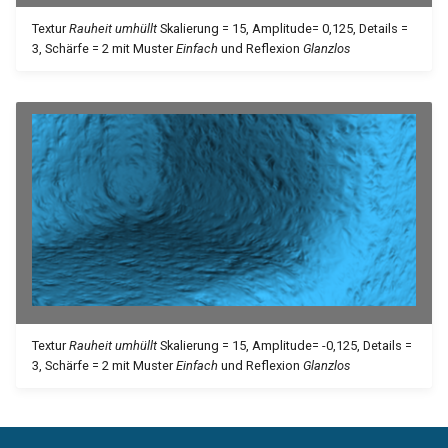
Tupfer umhüllt
Transparenz
Textur
Rauheit umhüllt
Skalierung = 15, Amplitude= 0,125, Details =
3, Schärfe = 2 mit Muster
Einfach
und Reflexion
Glanzlos
Zufallsbild umhüllt
Transparentes Plastik
Dachziegel umhüllt
Anisotrop umhüllt
S-Streifen umhüllt
Kreisförmig Anisotrop umhüllt
T-Streifen umhüllt
Spiegelzuordnung umhüllt
Gefiltertes Bild umhüllt
Spiegelungszuordnung
umhüllt
Birke
Webmuster anisotrop umhüllt
Textur
Rauheit umhüllt
Skalierung = 15, Amplitude= -0,125, Details =
3, Schärfe = 2 mit Muster
Einfach
und Reflexion
Glanzlos
Kirschbaum
Ahorn