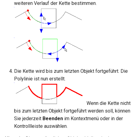
Hilfsfunktionen
Volumenkörper
Mittelpunkt
weiteren Verlauf der Kette bestimmen.
umwandeln
TurboCAD-Explorer-Palett
Sonderfunktionen und –
Constraint-Animation
operatoren
Element extrahieren
Umgebungspalette
Zwangsmuster - Kopierte
Sonderfunktionen ohne
Element drehen
Objekte
Werkzeugpalette
Parameter
Element dehnen
Ereignisanzeige
Benutzerdefinierte Funktio
3D-Mapping
Bildmanager
Die Kette wird bis zum letzten Objekt fortgeführt. Die
Liste der für parametrische
Polylinie ist nun erstellt.
Teile reservierten Wörter
Geomarkierungen
PPM-Beispielsymbol
BIM-Palette
Wenn die Kette nicht
bis zum letzten Objekt fortgeführt werden soll, können
Rückgängig-Manager
Sie jederzeit
Beenden
im Kontextmenü oder in der
Kontrollleiste auswählen.