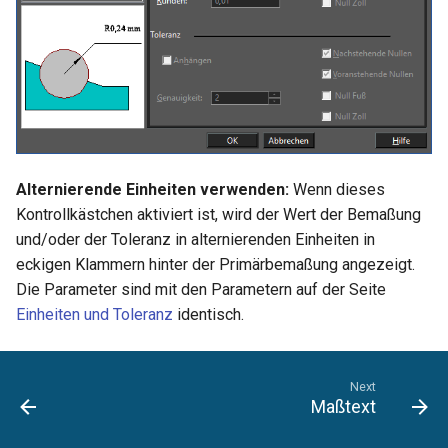
Objekte im
Umwandeln
Koplanare Flächen verbind
Draht wickeln
Andere Steuerungen
Einfach
drehen
TurboCAD
LightWorks portieren
Bildlaufleisten
Freiformfläche
zusammengesetzte Profil
Montagelistenstile
Kreis
Radius, Durchmesser
Haus
Luminanzpalette
Warnungen
RedSDK
Versatz
Linienlänge
Gleiche Länge
Masseneigenschaften
Gewinde
Vorhangfassade
Auswahlbearbeitungsmod
geometrischer Objekte
Objekteigenschaften
Eigenschaften übernehmen
Kante fasen
Design-Director – Grafik
Winkelhalbierende
Tangential zu Objekten
Endpunkte hervorheben
verwenden
Nach Update suchen
Letzten Befehl wiederholen
Kreiswerkzeuge im LTE-
skalieren
Volumengitter verbinden
3D-Funktionsobjekte
LightWorks-Luminanz –
LightWorks Plug-In für
LightWorks-Hilfe
Kontextmenü
Arbeitsbereich
Erhebung
Profilstile
Kurve
Wandbemaßung
Schnitt und Aufriss
Kalkulatorpalette
Zwangsbedingungen
Dynamische Schnittebene
Linie kürzen, Linie verlänge
Gleicher Abstand
Kollisionsprüfung
3D-Gitter
Funktionen für das Laden
Komplex
TurboCAD
TurboCAD-Explorer-
2D-Bearbeitungsmodus
Kante abrunden
Design-Director – Kategor
Best-Fit-Linie
Tangential zu 2 Objekten
Segmente bearbeiten
Auto-Update
Seiteneinrichtungs-Assistant
Objekte im
externer Symbole als
Volumengitter verdichten
Palette
TurboLux
Erhebung
Textstile
Ellipse
Winkelbemaßung
Stilmanager
Koordinatenexportpalette
Natives Zeichnen
Geoposition
Mehrere Linien kürzen ode
Chiralität ändern
Spirale
Auswahlbearbeitungsmod
Elemente
LightWorks-Luminanz -
CADsymbols
Flussdiagramm
Kante prägen
Bogenwerkzeuge im
Kreise, Ellipsen und
Mehrsprachiges-
Schraffurmuster
verlängern
kopieren
Leuchtstoffröhre Architec 
Dynamische LTE-Eingabe
LTE-Arbeitsbereich
Bögen bearbeiten
Installationsprogramm
erstellen
Profil entlang Pfad
Tabellenstile
Punkt
Bemaßungstext verschieben
Architekturobjekte stutzen
Makroaufzeichnungspalett
Render-Manager
Renderszenenumgebung
Geometrie fixieren
3D-Polylinie
Funktionen für Boolesche
verwenden
TurboCAD 2D/3D
Loch
Bogenkomplement
Alternierende Einheiten verwenden:
Wenn dieses
3D-Operationen
Luminanzen laden und
Schulungsprogramm
Spline- und Bézierkurven
Protokollierung-von-
Zeichnungsvergleich
Grafik entlang Pfad
AEC-Bemaßungsstile
Pfeil
IFC und BIM
Makroeditor für
Visualisierungsumschaltun
Renderszenenluminanz
Automatische
3D-Splinekurve
Kontrollkästchen aktiviert ist, wird der Wert der Bemaßung
speichern
bearbeiten
Diagnoseinformationen
Prägung
Parametrieteile
Detailabschnitt
Zwangsbedingung
und/oder der Toleranz in alternierenden Einheiten in
Funktionen für das
TurboCAD Platinum
Fläche justieren
Standardbemaßungsstile
Sterndodekaeder
AEC-Raster
Hervorhebung der Auswahl
Linienstile
3D-Abrundung
eckigen Klammern hinter der Primärbemaßung angezeigt.
Ändern von 3D-Objekten
Luminanzeigenschaften
Schulungsprogramm
Bemaßungen bearbeiten
Volumenkörper
Materialpalette
ein- und ausschalten
2D-Abrundung
Automatische Bemaßung
Die Parameter sind mit den Parametern auf der Seite
unterteilen
Multiführungslinienstile
Zahnradkontur
Hintergrundfarbe
3D-Gewinde
Einheiten und Toleranz
identisch.
Einbetten von Funktionen
Videos
Auswahlmodus
Renderstilpalette
Visualize Engine
3D-Polylinie abrunden
Horizontal, Vertikal
Volumenkörper
Stile als Vorlagen speicher
Nut
Druckstile
Rohr
Funktionen zum Erstellen
umrahmen
Arbeitsebene durch 3D-
Stilmanagerpalette
TurboLux-Modul
2 Doppellinien zu T
Zwangsbedingungen für
Next
von Text
Objekt
Maßtext
zusammenführen
Bemaßungen
Objekte aus anderen
Visualize Szene
Oberflächen und
Dateien einfügen
Symbolpalette
Auswahl