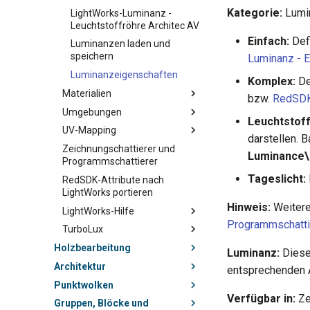
Kategorie:
Lumin
LightWorks-Luminanz -
Leuchtstoffröhre Architec AV
Einfach:
Defi
Luminanzen laden und
speichern
Luminanz - E
Luminanzeigenschaften
Komplex:
De
Materialien
bzw.
RedSDK
Umgebungen
Leuchtstoff
UV-Mapping
darstellen. 
Zeichnungschattierer und
Luminance\
Programmschattierer
Tageslicht:
RedSDK-Attribute nach
LightWorks portieren
Hinweis:
Weitere
LightWorks-Hilfe
Programmschatti
TurboLux
Holzbearbeitung
Luminanz:
Dieses
Architektur
entsprechenden A
Punktwolken
Verfügbar in:
Ze
Gruppen, Blöcke und