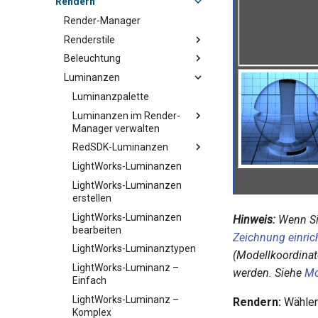
Rendern
Render-Manager
Renderstile
Beleuchtung
Luminanzen
Luminanzpalette
Luminanzen im Render-
Manager verwalten
RedSDK-Luminanzen
LightWorks-Luminanzen
LightWorks-Luminanzen
erstellen
LightWorks-Luminanzen
Hinweis:
Wenn Si
bearbeiten
Zeichnung einric
LightWorks-Luminanztypen
(Modellkoordina
LightWorks-Luminanz –
werden. Siehe
Mo
Einfach
LightWorks-Luminanz –
Rendern:
Wählen
Komplex