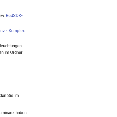
zw.
RedSDK-
anz - Komplex
eleuchtungen
den im Ordner
nden Sie im
Luminanz haben.