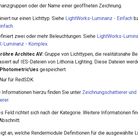
anzgruppen oder der Name einer geöffneten Zeichnung.
niert nur einen Lichttyp. Siehe
LightWorks-Luminanz - Einfach
b
infach
.
finiert zwei oder mehr Beleuchtungen. Siehe
LightWorks-Lumin
-Luminanz - Komplex
.
röhre Architec AV:
Gruppe von Lichttypen, die realitätsnahe B
Basiert auf IES-Dateien von Lithonia Lighting. Diese Dateien wer
Photometric\ies
gespeichert.
Nur für RedSDK.
 Informationen hierzu finden Sie unter
Zeichnungschattierer und
erer
.
 Feld richtet sich nach der Kategorie. Weitere Informationen fi
bschnitt.
igt an, welche Rendermodule Definitionen für die ausgewählte 