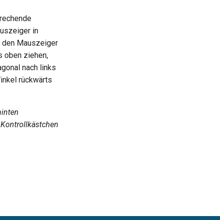
prechende
uszeiger in
e den Mauszeiger
s oben ziehen,
gonal nach links
inkel rückwärts
hinten
 Kontrollkästchen