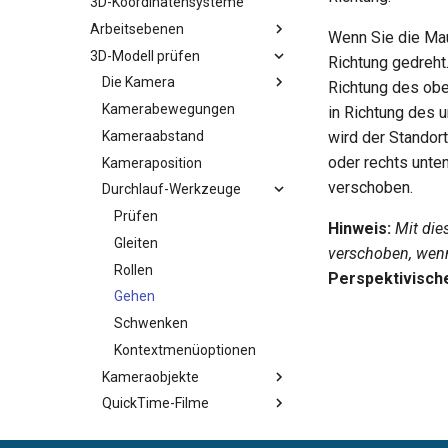
3D-Koordinatensysteme
Arbeitsebenen
Wenn Sie die Mau
3D-Modell prüfen
Richtung gedreht
Die Kamera
Richtung des obe
Kamerabewegungen
in Richtung des 
wird der Standor
Kameraabstand
oder rechts unte
Kameraposition
verschoben.
Durchlauf-Werkzeuge
Prüfen
Hinweis:
Mit di
Gleiten
verschoben, wen
Rollen
Perspektivisch
Gehen
Schwenken
Kontextmenüoptionen
Kameraobjekte
QuickTime-Filme
Dynamische Schnittebene