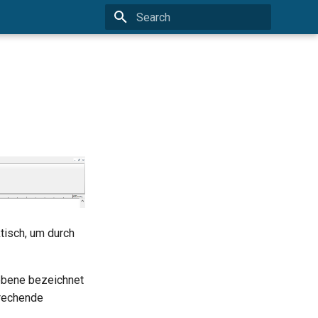
Type to start searching
tisch, um durch
sebene bezeichnet
prechende