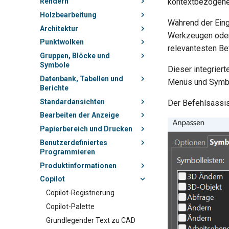
Rendern
kontextbezogene H
Holzbearbeitung
Während der Eing
Architektur
Werkzeugen oder 
Punktwolken
relevantesten Be
Gruppen, Blöcke und
Symbole
Dieser integriert
Datenbank, Tabellen und
Menüs und Symbol
Berichte
Standardansichten
Der Befehlsassis
Bearbeiten der Anzeige
Papierbereich und Drucken
Benutzerdefiniertes
Programmieren
Produktinformationen
Copilot
Copilot-Registrierung
Copilot-Palette
Grundlegender Text zu CAD