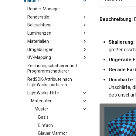
Rendern
Render-Manager
Renderstile
Beschreibung:
E
Beleuchtung
Luminanzen
Materialien
Skalierung:
größer ersch
Umgebungen
UV-Mapping
Ungerade F
Zeichnungschattierer und
Gerade Far
Programmschattierer
RedSDK-Attribute nach
Unschärfe:
LightWorks portieren
Unschärfe, d
LightWorks-Hilfe
des unscharf
Materialien
Muster
Basis
Einfach
Blauer Marmor