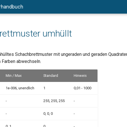
rhandbuch
ettmuster umhüllt
hülltes Schachbrettmuster mit ungeraden und geraden Quadraten
 Farben abwechseln.
Min / Max
Standard
Hinweis
1e-006, unendlich
1
0,01 - 1000
-
255, 255, 255
-
-
0, 0, 0
-
0, 1
0
-