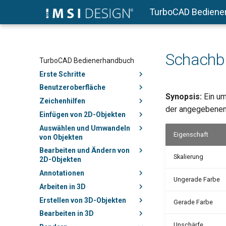
TurboCAD Bediene
Schachbr
TurboCAD Bedienerhandbuch
Erste Schritte
Benutzeroberfläche
Synopsis:
Ein um
Zeichenhilfen
der angegebenen
Einfügen von 2D-Objekten
Auswählen und Umwandeln
Eigenschaft
von Objekten
Bearbeiten und Ändern von
Skalierung
2D-Objekten
Annotationen
Ungerade Farbe
Arbeiten in 3D
Erstellen von 3D-Objekten
Gerade Farbe
Bearbeiten in 3D
Unschärfe