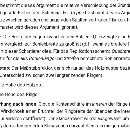
bestimmt dieses Argument die relative Verschiebung der Grund
d gerade Reihen des Schemas. Für
Treppe
bestimmt dieses Argum
 zwischen geraden und ungeraden Spalten vertikaler Planken. F
muster wird dieses Argument ignoriert.
:
Die Breite der Fugen zwischen den Bohlen. 0,0 erzeugt keine R
im Vergleich zur Bohlenbreite zu groß ist (d. h. wenn es breitere 
iert dieser Schattierer dies. Für das Replikationsschema
Quadrate
tur für die aus
Bohlenlänge
und
Streifen
berechnete Bohlenbreite
tab:
Der Maßstabsfaktor, der sich nur auf das Holzmuster bezi
 Unterschied zwischen zwei angrenzenden Ringen).
ie Höhe des Holzes.
ie Höhe des Rings.
hung nach innen:
Gibt die Kantenschärfe im
Inneren
der Ringe 
n Wirklichkeit einen Bruchteil der Ringbreite dar, über den die Inte
zur anderen stattfindet). Der Standardwert wurde ausgewählt, um
len in temperierten Klimazonen darzustellen (ein einigermaßen