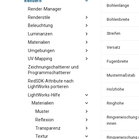
Rendern
Bohlenlänge
Render-Manager
Renderstile
Bohlenbreite
Beleuchtung
Streifen
Luminanzen
Materialien
Versatz
Umgebungen
UV-Mapping
Fugenbreite
Zeichnungschattierer und
Programmschattierer
Mustermaßstab
RedSDK-Attribute nach
LightWorks portieren
Holzhöhe
LightWorks-Hilfe
Materialien
Ringhöhe
Muster
Ringverwischung 
Reflexion
innen
Transparenz
Textur
Ringverwischung 