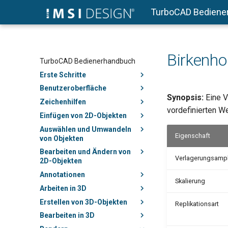
TurboCAD Bediene
Birkenho
TurboCAD Bedienerhandbuch
Erste Schritte
Benutzeroberfläche
Synopsis:
Eine V
Zeichenhilfen
vordefinierten W
Einfügen von 2D-Objekten
Auswählen und Umwandeln
Eigenschaft
von Objekten
Bearbeiten und Ändern von
Verlagerungsampl
2D-Objekten
Annotationen
Skalierung
Arbeiten in 3D
Erstellen von 3D-Objekten
Replikationsart
Bearbeiten in 3D