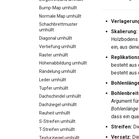
Bump-Map umhüllt
Normale Map umhüllt
Verlagerun
Schachbrettmuster
umhüllt
Skalierung:
Diagonal umhüllt
Holzbodens g
Vertiefung umhüllt
ein, aus den
Raster umhüllt
Replikations
Höhenabbildung umhüllt
besteht aus 
Rändelung umhüllt
besteht aus 
Leder umhüllt
Bohlenlänge
Tupfer umhüllt
Bohlenbreit
Dachschindel umhüllt
Argument fü
Dachziegel umhüllt
Bohlenlänge
Rauheit umhüllt
dass ein qua
S-Streifen umhüllt
Streifen:
Die
T-Streifen umhüllt
Versatz:
Die
Texturziegel umhüllt