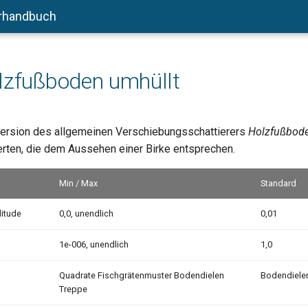
rhandbuch
lzfußboden umhüllt
ersion des allgemeinen Verschiebungsschattierers
Holzfußbode
erten, die dem Aussehen einer Birke entsprechen.
Min / Max
Standard
itude
0,0, unendlich
0,01
1e-006, unendlich
1,0
Quadrate Fischgrätenmuster Bodendielen
Bodendiele
Treppe