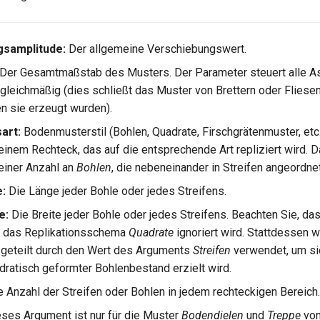
gsamplitude:
Der allgemeine Verschiebungswert.
Der Gesamtmaßstab des Musters. Der Parameter steuert alle A
leichmäßig (dies schließt das Muster von Brettern oder Fliese
en sie erzeugt wurden).
art:
Bodenmusterstil (Bohlen, Quadrate, Firschgrätenmuster, et
einem Rechteck, das auf die entsprechende Art repliziert wird. 
einer Anzahl an
Bohlen
, die nebeneinander in Streifen angeordnet
:
Die Länge jeder Bohle oder jedes Streifens.
e:
Die Breite jeder Bohle oder jedes Streifens. Beachten Sie, da
r das Replikationsschema
Quadrate
ignoriert wird. Stattdessen wi
geteilt durch den Wert des Arguments
Streifen
verwendet, um si
dratisch geformter Bohlenbestand erzielt wird.
 Anzahl der Streifen oder Bohlen in jedem rechteckigen Bereich.
ses Argument ist nur für die Muster
Bodendielen
und
Treppe
von