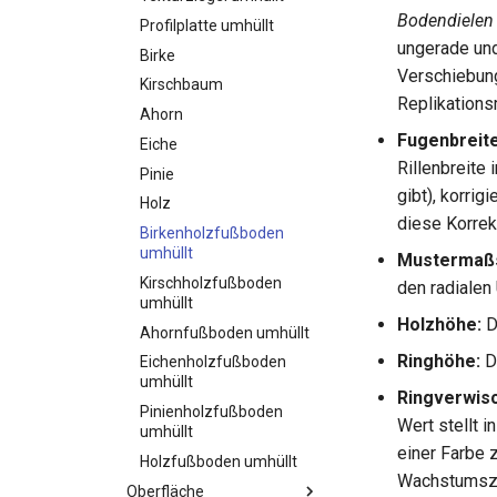
Bodendielen
Profilplatte umhüllt
ungerade un
Birke
Verschiebung
Kirschbaum
Replikations
Ahorn
Fugenbreite
Eiche
Rillenbreite 
Pinie
gibt), korrig
Holz
diese Korrek
Birkenholzfußboden
umhüllt
Mustermaßs
Kirschholzfußboden
den radialen
umhüllt
Holzhöhe:
D
Ahornfußboden umhüllt
Ringhöhe:
D
Eichenholzfußboden
umhüllt
Ringverwisc
Pinienholzfußboden
Wert stellt i
umhüllt
einer Farbe 
Holzfußboden umhüllt
Wachstumszyk
Oberfläche