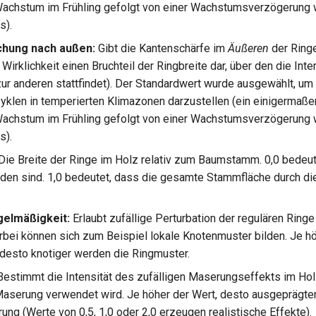
achstum im Frühling gefolgt von einer Wachstumsverzögerung
s).
chung nach außen:
Gibt die Kantenschärfe im
Äußeren
der Ringe
n Wirklichkeit einen Bruchteil der Ringbreite dar, über den die Inte
zur anderen stattfindet). Der Standardwert wurde ausgewählt, um
len in temperierten Klimazonen darzustellen (ein einigermaßen
achstum im Frühling gefolgt von einer Wachstumsverzögerung
s).
Die Breite der Ringe im Holz relativ zum Baumstamm. 0,0 bedeut
den sind. 1,0 bedeutet, dass die gesamte Stammfläche durch di
elmäßigkeit:
Erlaubt zufällige Perturbation der regulären Ringe
bei können sich zum Beispiel lokale Knotenmuster bilden. Je h
desto knotiger werden die Ringmuster.
estimmt die Intensität des zufälligen Maserungseffekts im Holz
aserung verwendet wird. Je höher der Wert, desto ausgeprägter
ung (Werte von 0,5, 1,0 oder 2,0 erzeugen realistische Effekte).