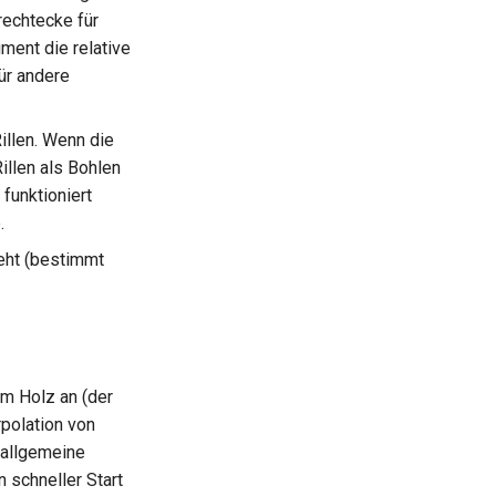
rechtecke für
ent die relative
ür andere
illen. Wenn die
Rillen als Bohlen
funktioniert
.
eht (bestimmt
im Holz an (der
rpolation von
 allgemeine
 schneller Start