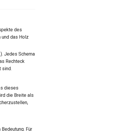
spekte des
n und das Holz
c.). Jedes Schema
Das Rechteck
 sind.
ss dieses
rd die Breite als
cherzustellen,
 Bedeutung. Für