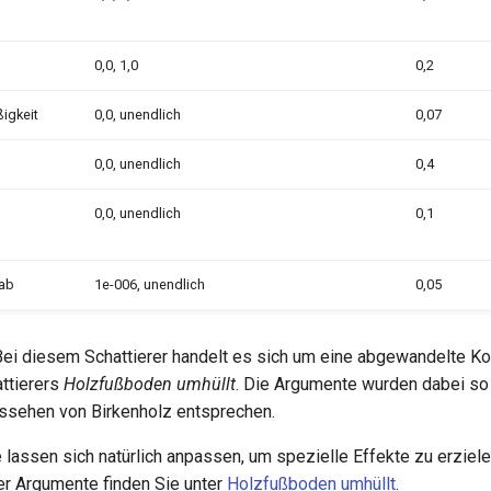
0,0, 1,0
0,2
igkeit
0,0, unendlich
0,07
0,0, unendlich
0,4
0,0, unendlich
0,1
ab
1e-006, unendlich
0,05
ei diesem Schattierer handelt es sich um eine abgewandelte K
ttierers
Holzfußboden umhüllt
. Die Argumente wurden dabei so
ssehen von Birkenholz entsprechen.
lassen sich natürlich anpassen, um spezielle Effekte zu erzielen
er Argumente finden Sie unter
Holzfußboden umhüllt
.