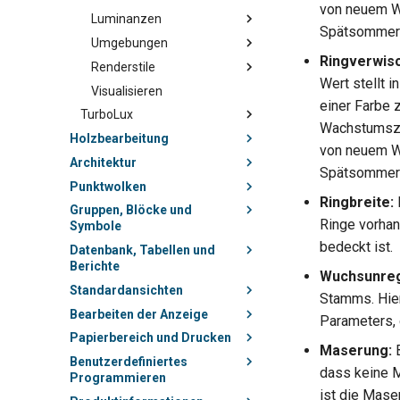
von neuem W
Luminanzen
Spätsommer
Umgebungen
Ringverwis
Renderstile
Wert stellt i
Visualisieren
einer Farbe 
TurboLux
Wachstumszyk
Holzbearbeitung
von neuem W
Architektur
Spätsommer
Punktwolken
Ringbreite:
Gruppen, Blöcke und
Ringe vorhan
Symbole
bedeckt ist.
Datenbank, Tabellen und
Berichte
Wuchsunreg
Standardansichten
Stamms. Hier
Bearbeiten der Anzeige
Parameters, 
Papierbereich und Drucken
Maserung:
B
Benutzerdefiniertes
dass keine M
Programmieren
ist die Maser