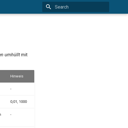
Type to start searching
n umhüllt
mit
Hinweis
-
0,01, 1000
n
-