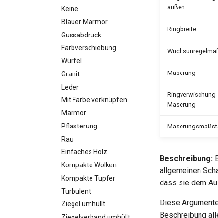
außen
Keine
Blauer Marmor
Ringbreite
Gussabdruck
Farbverschiebung
Wuchsunregelmäß
Würfel
Maserung
Granit
Leder
Ringverwischung
Mit Farbe verknüpfen
Maserung
Marmor
Pflasterung
Maserungsmaßst
Rau
Einfaches Holz
Beschreibung:
B
Kompakte Wolken
allgemeinen Scha
Kompakte Tupfer
dass sie dem Au
Turbulent
Diese Argumente 
Ziegel umhüllt
Beschreibung all
Ziegelverband umhüllt