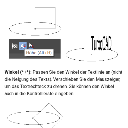
Hilfsfunktionen
Volumenkörper
Schnittpunkt von 2
Mittelpunkt
umwandeln
Doppellinien erstellen
TurboCAD-Explorer-Palett
Sonderfunktionen und –
Constraint-Animation
operatoren
Element extrahieren
Doppellinienoptionen
Umgebungspalette
Zwangsmuster - Kopierte
Sonderfunktionen ohne
Element drehen
Polylinie verbinden
Objekte
Werkzeugpalette
Parameter
Element dehnen
Polylinie verketten
Ereignisanzeige
Benutzerdefinierte Funktio
3D-Mapping
In Kurve umwandeln
Bildmanager
Liste der für parametrische
Winkel (*
+
*):
Passen Sie den Winkel der Textlinie an (nicht
Teile reservierten Wörter
die Neigung des Texts). Verschieben Sie den Mauszeiger,
In Bogenlinie umwandeln
Geomarkierungen
um das Textrechteck zu drehen. Sie können den Winkel
PPM-Beispielsymbol
Dickes Profil
auch in die Kontrollleiste eingeben.
BIM-Palette
Kurven uberblenden
Rückgängig-Manager