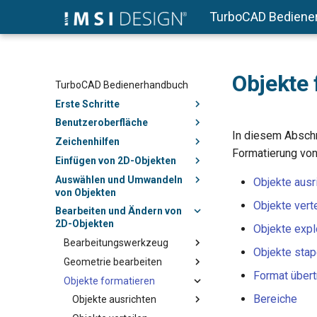
TurboCAD Bediene
Objekte 
TurboCAD Bedienerhandbuch
Erste Schritte
Benutzeroberfläche
In diesem Abschn
Zeichenhilfen
Formatierung vo
Einfügen von 2D-Objekten
Auswählen und Umwandeln
Objekte ausr
von Objekten
Objekte vert
Bearbeiten und Ändern von
2D-Objekten
Objekte expl
Bearbeitungswerkzeug
Objekte stap
Geometrie bearbeiten
Format über
Objekte formatieren
Bereiche
Objekte ausrichten