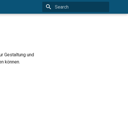
Type to start searching
ur Gestaltung und
en können.