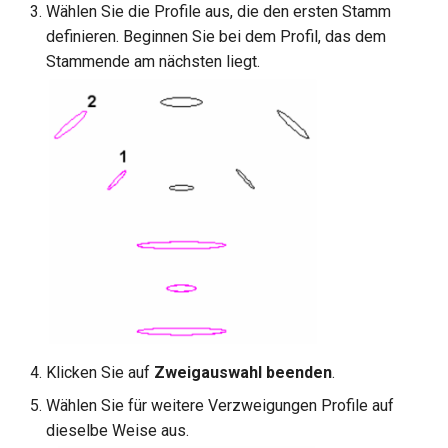
Hilfsfunktionen
Volumenkörper
Schnittpunkt von 2
Mittelpunkt
Wählen Sie die Profile aus, die den ersten Stamm
Fläche löschen
umwandeln
Doppellinien erstellen
TurboCAD-Explorer-Palett
definieren. Beginnen Sie bei dem Profil, das dem
Sonderfunktionen und –
Constraint-Animation
Stammende am nächsten liegt.
operatoren
Element extrahieren
Doppellinienoptionen
Umgebungspalette
Zwangsmuster - Kopierte
Sonderfunktionen ohne
Element drehen
Polylinie verbinden
Objekte
Werkzeugpalette
Parameter
Element dehnen
Polylinie verketten
Ereignisanzeige
Benutzerdefinierte Funktio
3D-Mapping
In Kurve umwandeln
Bildmanager
Liste der für parametrische
Teile reservierten Wörter
In Bogenlinie umwandeln
Geomarkierungen
PPM-Beispielsymbol
Dickes Profil
BIM-Palette
Klicken Sie auf
Zweigauswahl beenden
.
Kurven uberblenden
Rückgängig-Manager
Wählen Sie für weitere Verzweigungen Profile auf
dieselbe Weise aus.