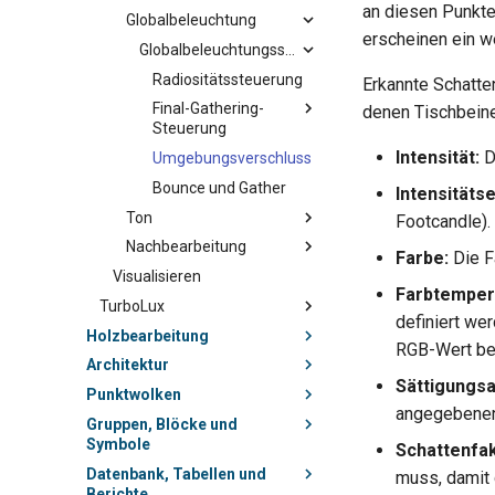
an diesen Punkte
Globalbeleuchtung
erscheinen ein we
Globalbeleuchtungssteuerung
Radiositätssteuerung
Erkannte Schatten
Final-Gathering-
denen Tischbeine
Steuerung
Intensität:
D
Umgebungsverschluss
Bounce und Gather
Intensitätse
Ton
Footcandle).
Nachbearbeitung
Farbe:
Die F
Visualisieren
Farbtemper
TurboLux
definiert we
Holzbearbeitung
RGB-Wert be
Architektur
Sättigungs
Punktwolken
angegebenen 
Gruppen, Blöcke und
Symbole
Schattenfak
Datenbank, Tabellen und
muss, damit 
Berichte