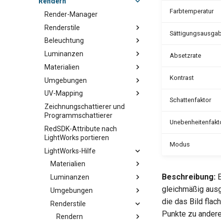
Rendern
Farbtemperatur
Render-Manager
Renderstile
Sättigungsausga
Beleuchtung
Luminanzen
Absetzrate
Materialien
Kontrast
Umgebungen
UV-Mapping
Schattenfaktor
Zeichnungschattierer und
Programmschattierer
Unebenheitenfakt
RedSDK-Attribute nach
LightWorks portieren
Modus
LightWorks-Hilfe
Materialien
Beschreibung:
E
Luminanzen
gleichmäßig ausge
Umgebungen
die das Bild fla
Renderstile
Punkte zu andere
Rendern