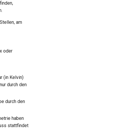
finden,
n.
Stellen, am
ux oder
 (in Kelvin)
nur durch den
be durch den
metrie haben
ss stattfindet