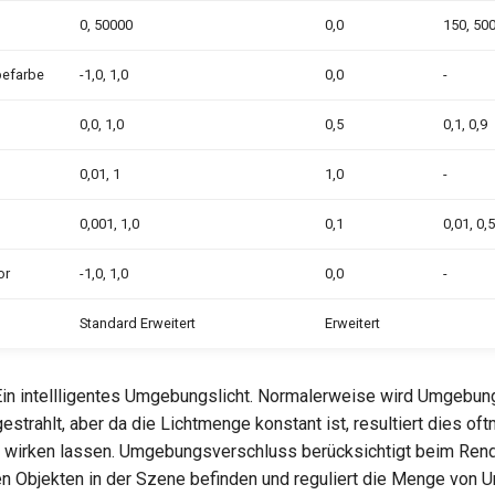
0, 50000
0,0
150, 50
befarbe
-1,0, 1,0
0,0
-
0,0, 1,0
0,5
0,1, 0,9
0,01, 1
1,0
-
0,001, 1,0
0,1
0,01, 0,5
or
-1,0, 1,0
0,0
-
Standard Erweitert
Erweitert
in intellligentes Umgebungslicht. Normalerweise wird Umgebung
strahlt, aber da die Lichtmenge konstant ist, resultiert dies oft
ch wirken lassen. Umgebungsverschluss berücksichtigt beim Rend
n Objekten in der Szene befinden und reguliert die Menge von 