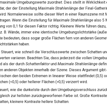
maximale Umgebungswerte zuordnet. Dies stellt in Wirklichkeit e
ar, der der Einstellung
Maximale Strahlenlänge
der Final-Gather
ird. Normalerweise sollte dieser Wert in einer Raumszene mit 
tragen. Wenn die Einstellung für
Maximale Strahlenlänge
also 5 M
ung von 0,1 für diesen Faktor richtig. Kleinere Werte führen dazu
 z. B. Wände, immer eine identische Umgebungslichtstärke (außer
e bedeuten, dass sogar große Flächen fern von anderen Geometr
chtstärken haben.
Steuert, wie schnell die Verschlusswerte zwischen Schatten un
ten variieren. Beachten Sie, dass jederzeit die vollen Umgebu
nd als der durch
Schattenfaktor
und
Maximale Strahlenlänge
defin
en anderen Objekten innerhalb der Szene. Dieses Argument gibt 
schen den beiden Extremen in linearer Weise stattfindet (0,5) od
chen (<0,5) oder hellerer Flächen (>0,5) verzerrt wird.
euert, wie die dunkelste durch den Umgebungsverschluss zurü
gleich zur hellsten zurückgeworfenen Farbe ist. Große Kontrast
tten, kleinere Kontraste hellere Schatten.