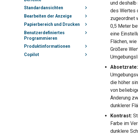
und deshalb 
Standardansichten
des Wertes d
Bearbeiten der Anzeige
zugeordnet w
Papierbereich und Drucken
0,5 Meter be
Benutzerdefiniertes
eine Einstell
Programmieren
Flächen, wie
Produktinformationen
Größere Wert
Copilot
Umgebungsli
Absetzrate:
Umgebungswer
die höher si
von beliebig
Änderung zwi
dunklerer Flä
Kontrast:
St
Farbe im Ver
dunklere Scha