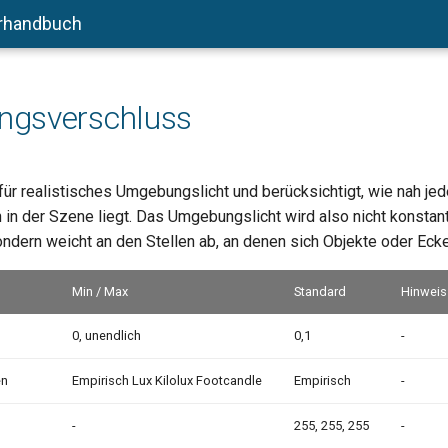
rhandbuch
gsverschluss
für realistisches Umgebungslicht und berücksichtigt, wie nah jed
 in der Szene liegt. Das Umgebungslicht wird also nicht konstant
ondern weicht an den Stellen ab, an denen sich Objekte oder Eck
Min / Max
Standard
Hinweis
0, unendlich
0,1
-
en
Empirisch Lux Kilolux Footcandle
Empirisch
-
-
255, 255, 255
-