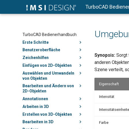
TurboCAD Bediene
Umgebun
TurboCAD Bedienerhandbuch
Erste Schritte
Benutzeroberfläche
Synopsis:
Sorgt 
Zeichenhilfen
anderen Objekten
Einfügen von 2D-Objekten
Szene verteilt, s
Auswählen und Umwandeln
von Objekten
Eigenschaft
Bearbeiten und Ändern von
2D-Objekten
Intensität
Annotationen
Arbeiten in 3D
Intensitätseinheit
Erstellen von 3D-Objekten
Bearbeiten in 3D
Farbe