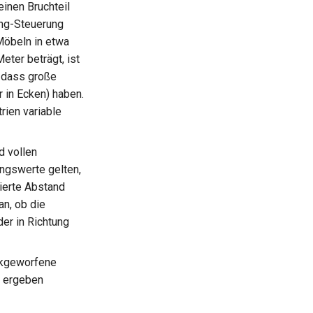
inen Bruchteil
ing-Steuerung
Möbeln in etwa
eter beträgt, ist
, dass große
 in Ecken) haben.
ien variable
d vollen
ngswerte gelten,
ierte Abstand
an, ob die
er in Richtung
ckgeworfene
e ergeben