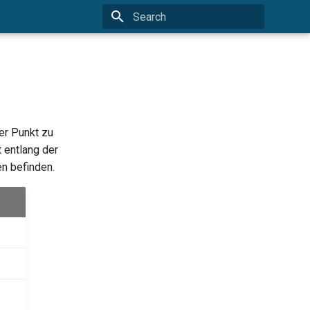
Type to start searching
er Punkt zu
 entlang der
en befinden.