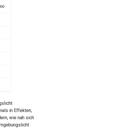
000
slicht
mals in Effekten,
ern, wie nah sich
Umgebungslicht