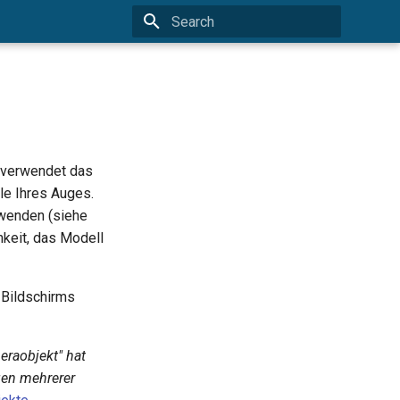
Type to start searching
 verwendet das
le Ihres Auges.
rwenden (siehe
keit, das Modell
 Bildschirms
eraobjekt" hat
gen mehrerer