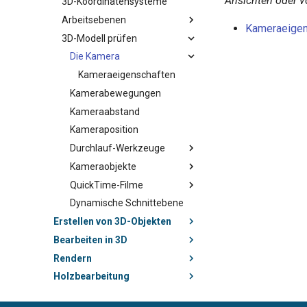
Ansichten oder vo
3D-Koordinatensysteme
Arbeitsebenen
Kameraeigen
3D-Modell prüfen
Die Kamera
Kameraeigenschaften
Kamerabewegungen
Kameraabstand
Kameraposition
Durchlauf-Werkzeuge
Kameraobjekte
QuickTime-Filme
Dynamische Schnittebene
Erstellen von 3D-Objekten
Bearbeiten in 3D
Rendern
Holzbearbeitung
Architektur