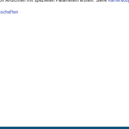
n Ansichten mit speziellen Parametern erstellt. Siehe
Kameraobj
schaften