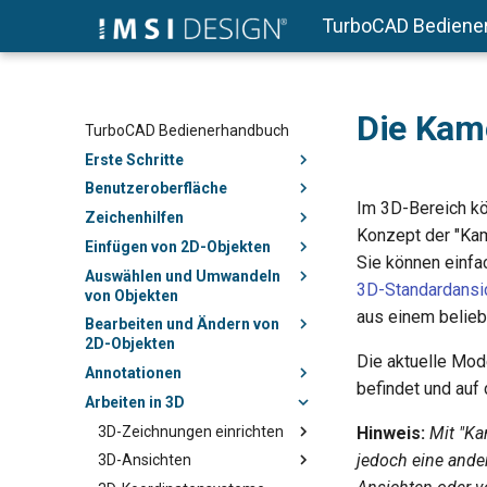
TurboCAD Bediene
Die Kam
TurboCAD Bedienerhandbuch
Erste Schritte
Benutzeroberfläche
Im 3D-Bereich kö
Zeichenhilfen
Konzept der "Kame
Einfügen von 2D-Objekten
Sie können einfa
Auswählen und Umwandeln
3D-Standardansi
von Objekten
aus einem belieb
Bearbeiten und Ändern von
2D-Objekten
Die aktuelle Mode
Annotationen
befindet und auf 
Arbeiten in 3D
3D-Zeichnungen einrichten
Hinweis:
Mit "Ka
jedoch eine and
3D-Ansichten