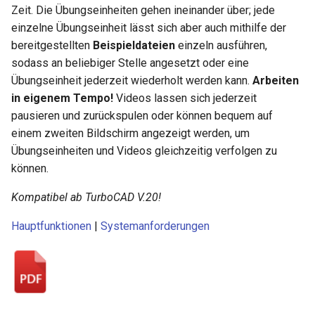
Hilfsfunktionen
Volumenkörper
Schnittpunkt von 2
Mittelpunkt
Zeit. Die Übungseinheiten gehen ineinander über; jede
umwandeln
Doppellinien erstellen
TurboCAD-Explorer-Palett
einzelne Übungseinheit lässt sich aber auch mithilfe der
Sonderfunktionen und –
Constraint-Animation
bereitgestellten
Beispieldateien
einzeln ausführen,
operatoren
Element extrahieren
Doppellinienoptionen
Umgebungspalette
sodass an beliebiger Stelle angesetzt oder eine
Zwangsmuster - Kopierte
Übungseinheit jederzeit wiederholt werden kann.
Arbeiten
Sonderfunktionen ohne
Element drehen
Polylinie verbinden
Objekte
Werkzeugpalette
in eigenem Tempo!
Videos lassen sich jederzeit
Parameter
pausieren und zurückspulen oder können bequem auf
Element dehnen
Polylinie verketten
Ereignisanzeige
einem zweiten Bildschirm angezeigt werden, um
Benutzerdefinierte Funktio
Übungseinheiten und Videos gleichzeitig verfolgen zu
3D-Mapping
In Kurve umwandeln
Bildmanager
können.
Liste der für parametrische
Teile reservierten Wörter
In Bogenlinie umwandeln
Geomarkierungen
Kompatibel ab TurboCAD V.20!
PPM-Beispielsymbol
Hauptfunktionen
|
Systemanforderungen
Dickes Profil
BIM-Palette
Kurven uberblenden
Rückgängig-Manager