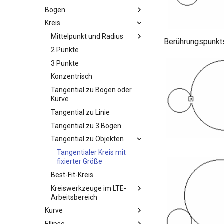
Bogen
Kreis
Mittelpunkt und Radius
Berührungspunkt
2 Punkte
3 Punkte
Konzentrisch
Tangential zu Bogen oder
Kurve
Tangential zu Linie
Tangential zu 3 Bögen
Tangential zu Objekten
Tangentialer Kreis mit
fixierter Größe
Best-Fit-Kreis
Kreiswerkzeuge im LTE-
Arbeitsbereich
Kurve