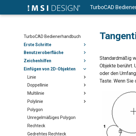
TurboCAD Bediene
Tangenti
TurboCAD Bedienerhandbuch
Erste Schritte
Benutzeroberfläche
Standardmäßig w
Zeichenhilfen
Objekte berührt.
Einfügen von 2D-Objekten
oder den Umfang i
Linie
Taste. Wenn Sie 
Doppellinie
Multilinie
Polylinie
Polygon
Unregelmäßiges Polygon
Rechteck
Gedrehtes Rechteck