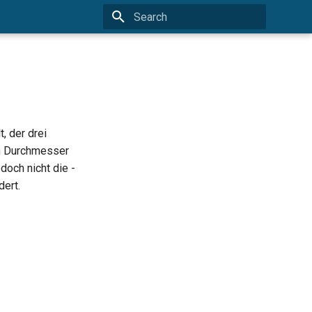
Type to start searching
t, der drei
en Durchmesser
edoch nicht die
-
ert.