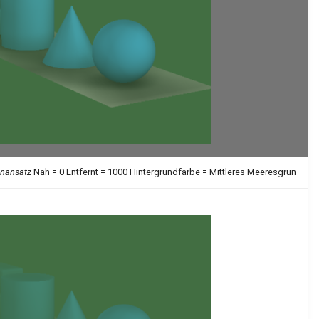
enansatz
Nah = 0 Entfernt = 1000 Hintergrundfarbe = Mittleres Meeresgrün