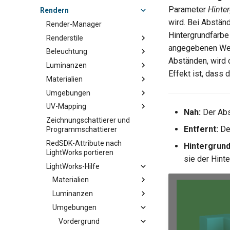
Parameter
Hinte
Rendern
wird. Bei Abständ
Render-Manager
Hintergrundfarbe
Renderstile
angegebenen Wert
Beleuchtung
Abständen, wird 
Luminanzen
Effekt ist, dass 
Materialien
Umgebungen
UV-Mapping
Nah:
Der Abs
Zeichnungschattierer und
Entfernt:
Der
Programmschattierer
RedSDK-Attribute nach
Hintergrund
LightWorks portieren
sie der Hint
LightWorks-Hilfe
Materialien
Luminanzen
Umgebungen
Vordergrund