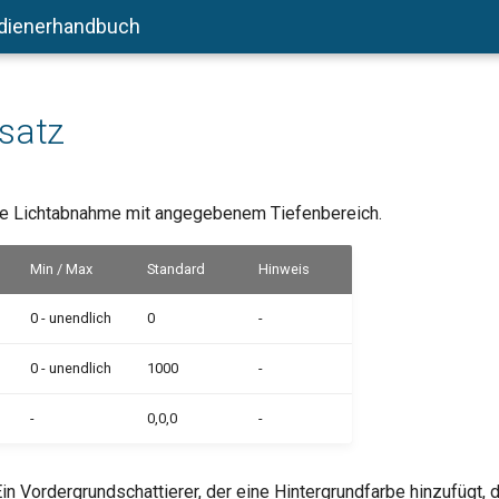
dienerhandbuch
satz
e Lichtabnahme mit angegebenem Tiefenbereich.
Min / Max
Standard
Hinweis
0 - unendlich
0
-
0 - unendlich
1000
-
-
0,0,0
-
in Vordergrundschattierer, der eine Hintergrundfarbe hinzufügt, 