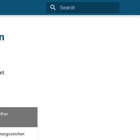
Type to start searching
n
et.
llten
ührungszeichen