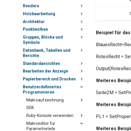
Rendern
Holzbearbeitung
Architektur
Punktwolken
Beispiel für da
Gruppen, Blöcke und
Symbole
BlauesRecht=Rect
Datenbank, Tabellen und
Berichte
RotesRecht = Set
Standardansichten
Output(RotesRech
Bearbeiten der Anzeige
Papierbereich und Drucken
Weiteres Beispi
Benutzerdefiniertes
Programmieren
Seite2M = SetProp
Makroaufzeichnung
Weiteres Beispi
SDK
Ruby-Konsole verwenden
PL1 = SetProperti
Makroeditor für
Weiteres Beispi
Parametrieteile