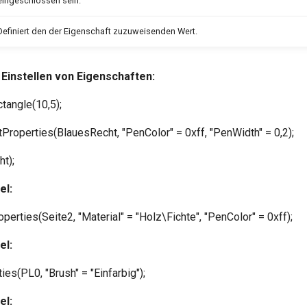
eingeschlossen sein.
Definiert den der Eigenschaft zuzuweisenden Wert.
s Einstellen von Eigenschaften:
angle(10,5);
Properties(BlauesRecht, "PenColor" = 0xff, "PenWidth" = 0,2);
t);
el:
erties(Seite2, "Material" = "Holz\Fichte", "PenColor" = 0xff);
el:
es(PL0, "Brush" = "Einfarbig");
el: