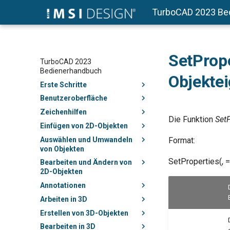
TurboCAD 2023 Be
SetPrope
TurboCAD 2023
Bedienerhandbuch
Objekte
Erste Schritte
Benutzeroberfläche
Zeichenhilfen
Die Funktion
SetP
Einfügen von 2D-Objekten
Auswählen und Umwandeln
Format:
von Objekten
SetProperties(
,
=
Bearbeiten und Ändern von
2D-Objekten
Annotationen
Arbeiten in 3D
Erstellen von 3D-Objekten
Bearbeiten in 3D