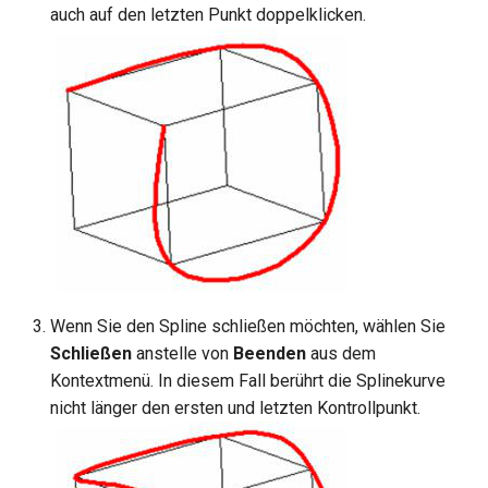
Hilfsfunktionen
Volumenkörper
Schnittpunkt von 2
Mittelpunkt
auch auf den letzten Punkt doppelklicken.
Fläche löschen
umwandeln
Doppellinien erstellen
TurboCAD-Explorer-Palett
Sonderfunktionen und –
Constraint-Animation
operatoren
Element extrahieren
Doppellinienoptionen
Umgebungspalette
Zwangsmuster - Kopierte
Sonderfunktionen ohne
Element drehen
Polylinie verbinden
Objekte
Werkzeugpalette
Parameter
Element dehnen
Polylinie verketten
Ereignisanzeige
Benutzerdefinierte Funktio
3D-Mapping
In Kurve umwandeln
Bildmanager
Liste der für parametrische
Teile reservierten Wörter
In Bogenlinie umwandeln
Geomarkierungen
Wenn Sie den Spline schließen möchten, wählen Sie
PPM-Beispielsymbol
Schließen
anstelle von
Beenden
aus dem
Dickes Profil
BIM-Palette
Kontextmenü. In diesem Fall berührt die Splinekurve
nicht länger den ersten und letzten Kontrollpunkt.
Rückgängig-Manager