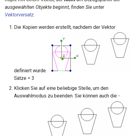
Hilfsfunktionen
Volumenkörper
Schnittpunkt von 2
Mittelpunkt
ausgewählten Objekte beginnt, finden Sie unter
umwandeln
Doppellinien erstellen
TurboCAD-Explorer-Palett
Vektorversatz
.
Sonderfunktionen und –
Constraint-Animation
operatoren
Element extrahieren
Doppellinienoptionen
Umgebungspalette
Die Kopien werden erstellt, nachdem der Vektor
Zwangsmuster - Kopierte
Sonderfunktionen ohne
Element drehen
Polylinie verbinden
Objekte
Werkzeugpalette
Parameter
Element dehnen
Polylinie verketten
Ereignisanzeige
Benutzerdefinierte Funktio
3D-Mapping
In Kurve umwandeln
Bildmanager
definiert wurde.
Liste der für parametrische
Sätze = 3
Teile reservierten Wörter
In Bogenlinie umwandeln
Geomarkierungen
Klicken Sie auf eine beliebige Stelle, um den
Auswahlmodus zu beenden. Sie können auch die
-
PPM-Beispielsymbol
Dickes Profil
BIM-Palette
Rückgängig-Manager