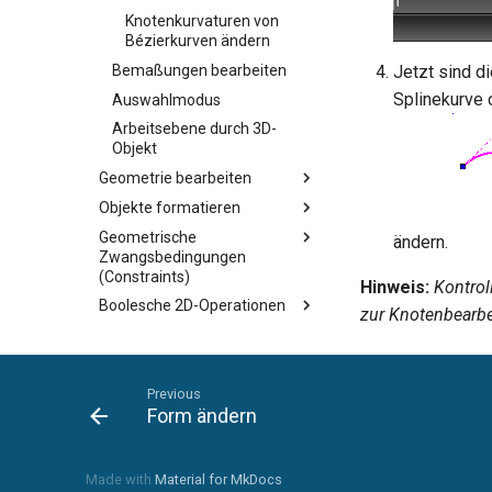
Knotenkurvaturen von
Bézierkurven ändern
Bemaßungen bearbeiten
Jetzt sind d
Splinekurve 
Auswahlmodus
Arbeitsebene durch 3D-
Objekt
Geometrie bearbeiten
Objekte formatieren
Geometrische
ändern.
Zwangsbedingungen
(Constraints)
Hinweis:
Kontrol
Boolesche 2D-Operationen
zur Knotenbearbe
Abfragen
Vektorisieren
Überlappungen entfernen
Previous
Form ändern
Eigenschaften übernehmen
2D-Bearbeitungsmodus
Made with
Material for MkDocs
Annotationen