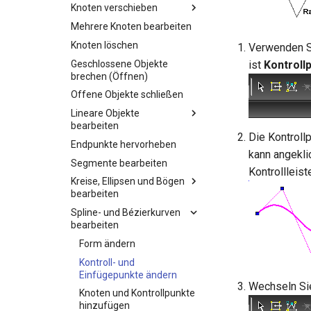
Knoten verschieben
Mehrere Knoten bearbeiten
Knoten löschen
Verwenden 
Geschlossene Objekte
ist
Kontroll
brechen (Öffnen)
Offene Objekte schließen
Lineare Objekte
bearbeiten
Die Kontrol
Endpunkte hervorheben
kann angekli
Segmente bearbeiten
Kontrollleis
Kreise, Ellipsen und Bögen
bearbeiten
Spline- und Bézierkurven
bearbeiten
Form ändern
Kontroll- und
Einfügepunkte ändern
Wechseln Si
Knoten und Kontrollpunkte
hinzufügen