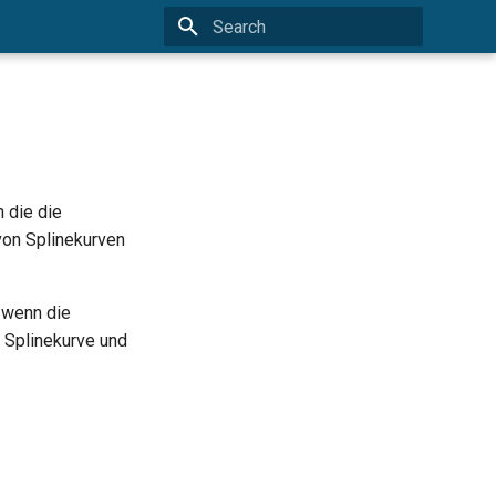
Type to start searching
 die die
 von Splinekurven
 wenn die
 Splinekurve und