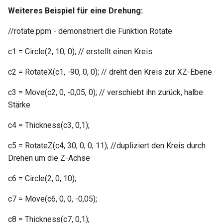
Volumenkörper
Schnittpunkt von 2
Mittelpunkt
Weiteres Beispiel für eine Drehung:
umwandeln
Doppellinien erstellen
TurboCAD-Explorer-Palett
Constraint-Animation
//rotate.ppm - demonstriert die Funktion Rotate
Element extrahieren
Doppellinienoptionen
Umgebungspalette
c1 = Circle(2, 10, 0); // erstellt einen Kreis
Zwangsmuster - Kopierte
Element drehen
Polylinie verbinden
Objekte
Werkzeugpalette
c2 = RotateX(c1, -90, 0, 0); // dreht den Kreis zur XZ-Ebene
Element dehnen
Polylinie verketten
Ereignisanzeige
c3 = Move(c2, 0, -0,05, 0); // verschiebt ihn zurück, halbe
Stärke
3D-Mapping
In Kurve umwandeln
Bildmanager
c4 = Thickness(c3, 0,1);
In Bogenlinie umwandeln
Geomarkierungen
c5 = RotateZ(c4, 30, 0, 0, 11); //dupliziert den Kreis durch
Drehen um die Z-Achse
Dickes Profil
BIM-Palette
c6 = Circle(2, 0, 10);
Rückgängig-Manager
c7 = Move(c6, 0, 0, -0,05);
c8 = Thickness(c7, 0,1);