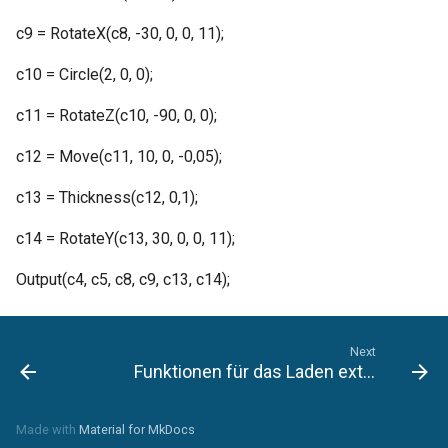
c9 = RotateX(c8, -30, 0, 0, 11);
c10 = Circle(2, 0, 0);
c11 = RotateZ(c10, -90, 0, 0);
c12 = Move(c11, 10, 0, -0,05);
c13 = Thickness(c12, 0,1);
c14 = RotateY(c13, 30, 0, 0, 11);
Output(c4, c5, c8, c9, c13, c14);
Next
Funktionen für das Laden externer Symbole als Elemente
Made with
Material for MkDocs