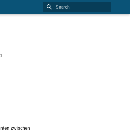
Type to start searching
d.
 unten zwischen