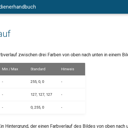
dienerhandbuch
auf
rbverlauf zwischen drei Farben von oben nach unten in einem Bil
Min / Max
Standard
Hinweis
-
255, 0, 0
-
-
127, 127, 127
-
-
0, 255, 0
-
in Hintergrund, der einen Farbverlauf des Bildes von oben nach