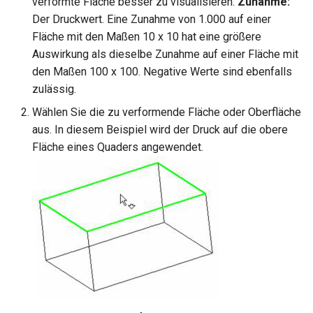
verformte Fläche besser zu visualisieren.
Zunahme:
Hilfsfunktionen
Schnittpunkt von 2
Mittelpunkt
Der Druckwert. Eine Zunahme von 1.000 auf einer
Doppellinien erstellen
TurboCAD-Explorer-Palett
Sonderfunktionen und –
Fläche mit den Maßen 10 x 10 hat eine größere
Constraint-Animation
operatoren
Auswirkung als dieselbe Zunahme auf einer Fläche mit
Doppellinienoptionen
Umgebungspalette
den Maßen 100 x 100. Negative Werte sind ebenfalls
Zwangsmuster - Kopierte
Sonderfunktionen ohne
zulässig.
Polylinie verbinden
Objekte
Werkzeugpalette
Parameter
Wählen Sie die zu verformende Fläche oder Oberfläche
Polylinie verketten
Ereignisanzeige
aus. In diesem Beispiel wird der Druck auf die obere
Benutzerdefinierte Funktio
Fläche eines Quaders angewendet.
In Kurve umwandeln
Bildmanager
Liste der für parametrische
Teile reservierten Wörter
In Bogenlinie umwandeln
Geomarkierungen
PPM-Beispielsymbol
Dickes Profil
BIM-Palette
Rückgängig-Manager