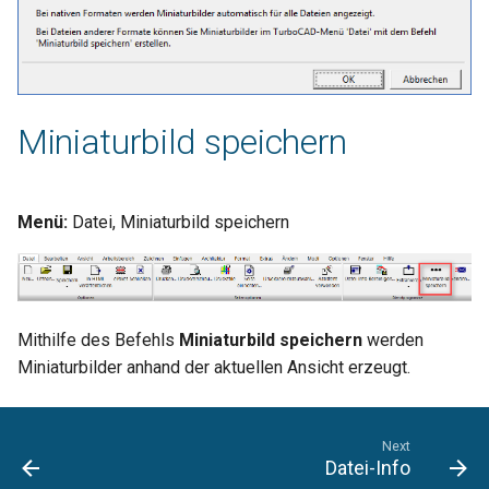
Dateiexports
Einrichten des DXF- und
DWG-Dateiimports
Miniaturbild speichern
Einrichten des DXF- und
DWG-Dateiexports
Menü:
Datei, Miniaturbild speichern
Einrichten des EPS-
Dateiimports
Einrichten des EPS-
Dateiexports
Mithilfe des Befehls
Miniaturbild speichern
werden
Miniaturbilder anhand der aktuellen Ansicht erzeugt.
Einrichten des FCD-
Dateiimports
Next
Datei-Info
Einrichten des FBX-