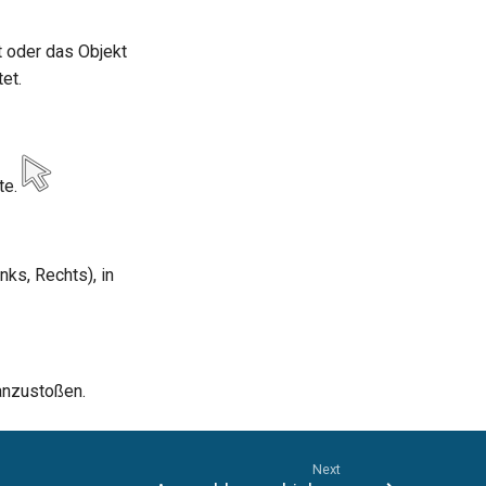
t oder das Objekt
et.
te.
nks, Rechts), in
 anzustoßen.
Next