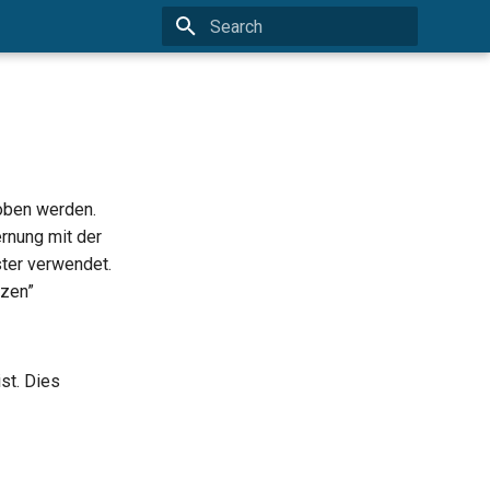
Type to start searching
oben werden.
rnung mit der
ster verwendet.
tzen”
st. Dies