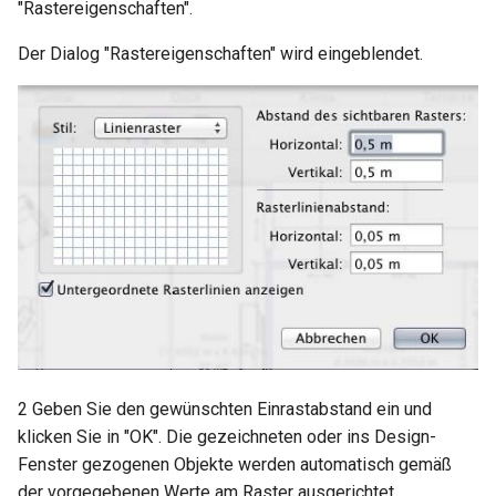
Vorlagen drucken
Leitungsplan hinzufügen
Zauberstab benutzen
"Rastereigenschaften".
So wird die Höhenlage ein
Fenster geändert
Der Dialog "Rastereigenschaften" wird eingeblendet.
Wand-Vorlagen konstruier
Frostsensor hinzufügen
Räume mit Vorlagen erstellen
Fenster stapeln
Dachvorlagen konstruieren
Sprechanlage hinzufügen
AutoKlick-Platzierung
Zubehör hinzufügen
Vorlagen für Material und
Batterie-Stromversorgung
Farben drucken
hinzufügen
Wand-Ergänzungen anstoß
Vorlagen-Material und Far
Erstes Stockwerk hinzufüg
am Modell befestigen
Geteilte Ebene erstellen
Treppe platzieren
2 Geben Sie den gewünschten Einrastabstand ein und
Treppenhaus-Eigenschafte
klicken Sie in "OK". Die gezeichneten oder ins Design-
Fenster gezogenen Objekte werden automatisch gemäß
Geländer hinzufügen
der vorgegebenen Werte am Raster ausgerichtet.